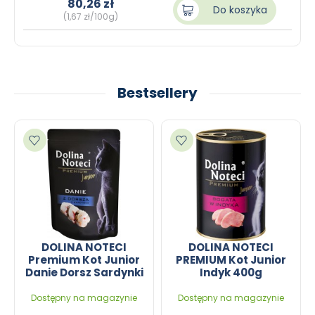
80,26 zł
Do koszyka
(1,67 zł/100g)
Bestsellery
Dodaj do ulubionych
Dodaj do ulubionych
DOLINA NOTECI
DOLINA NOTECI
Premium Kot Junior
PREMIUM Kot Junior
Danie Dorsz Sardynki
Indyk 400g
85g
Dostępny na magazynie
Dostępny na magazynie