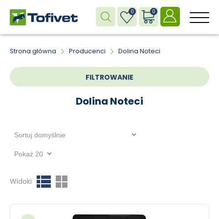
0
0
M
Strona główna
Producenci
Dolina Noteci
FILTROWANIE
Dolina Noteci
Widoki
Dodaj do ulubionych