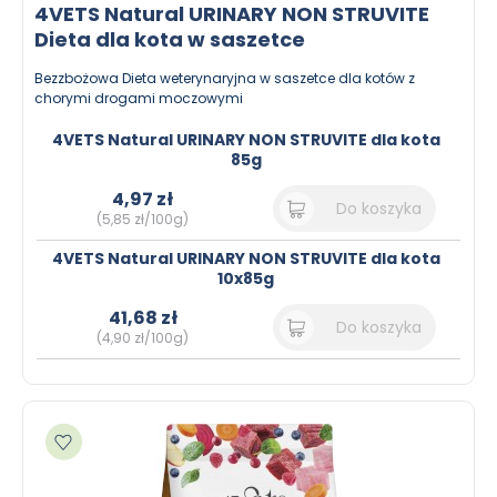
4VETS Natural URINARY NON STRUVITE
Dieta dla kota w saszetce
Bezzbożowa Dieta weterynaryjna w saszetce dla kotów z
chorymi drogami moczowymi
4VETS Natural URINARY NON STRUVITE dla kota
85g
4,97 zł
Do koszyka
(5,85 zł/100g)
4VETS Natural URINARY NON STRUVITE dla kota
10x85g
41,68 zł
Do koszyka
(4,90 zł/100g)
Dodaj do ulubionych