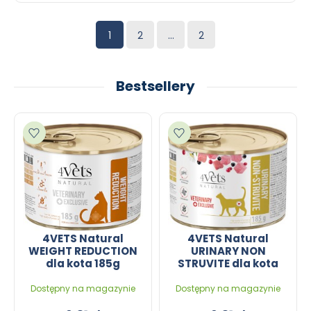
1
2
...
2
Bestsellery
Dodaj do ulubionych
Dodaj do ulubionych
4VETS Natural
4VETS Natural
WEIGHT REDUCTION
URINARY NON
dla kota 185g
STRUVITE dla kota
185g
Dostępny na magazynie
Dostępny na magazynie