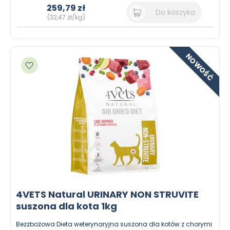
259,79 zł
Do koszyka
(32,47 zł/kg)
NOWOŚĆ
Dodaj do ulubionych
4VETS Natural URINARY NON STRUVITE
suszona dla kota 1kg
Bezzbożowa Dieta weterynaryjna suszona dla kotów z chorymi