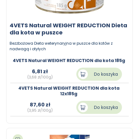
4VETS Natural WEIGHT REDUCTION Dieta
dla kota w puszce
Bezzbożowa Dieta weterynaryjna w puszce dla kotów z
nadwagą i otyłych
4VETS Natural WEIGHT REDUCTION dla kota 185g
6,81 zł
Do koszyka
(3,68 zł/100g)
4VETS Natural WEIGHT REDUCTION dla kota
12x185g
87,60 zł
Do koszyka
(3,95 zł/100g)
Dodaj do ulubionych